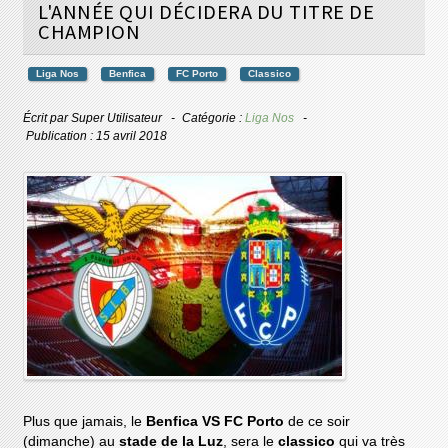
L'ANNÉE QUI DÉCIDERA DU TITRE DE
CHAMPION
Liga Nos
Benfica
FC Porto
Classico
Écrit par
Super Utilisateur
Catégorie :
Liga Nos
Publication : 15 avril 2018
Plus que jamais, le
Benfica VS FC Porto
de ce soir
(dimanche) au
stade de la Luz
, sera le
classico
qui va très