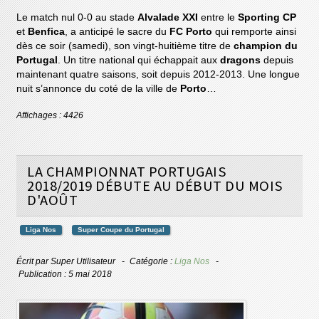
Le match nul 0-0 au stade
Alvalade XXI
entre le
Sporting CP
et
Benfica
, a anticipé le sacre du
FC Porto
qui remporte ainsi
dès ce soir (samedi), son vingt-huitième titre de
champion du
Portugal
. Un titre national qui échappait aux
dragons
depuis
maintenant quatre saisons, soit depuis 2012-2013. Une longue
nuit s’annonce du coté de la ville de
Porto
…
Affichages : 4426
LA CHAMPIONNAT PORTUGAIS
2018/2019 DÉBUTE AU DÉBUT DU MOIS
D'AOÛT
Liga Nos
Super Coupe du Portugal
Écrit par
Super Utilisateur
Catégorie :
Liga Nos
Publication : 5 mai 2018