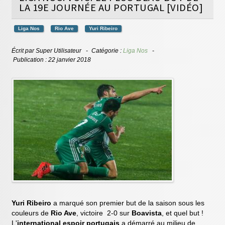
LA 19E JOURNÉE AU PORTUGAL [VIDÉO]
Liga Nos
Rio Ave
Yuri Ribeiro
Écrit par
Super Utilisateur
Catégorie :
Liga Nos
Publication : 22 janvier 2018
Yuri Ribeiro
a marqué son premier but de la saison sous les
couleurs de
Rio Ave
, victoire 2-0 sur
Boavista
, et quel but !
L'
international espoir portugais
a démarré au milieu de