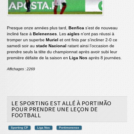
Presque onze années plus tard,
Benfica
s’est de nouveau
incliné face à
Belenenses
. Les
aigles
n’ont pas réussi à
tromper un superbe
Muriel
et ont finis par s’incliner 2-0 ce
samedi soir au
stade Nacional
ratant ainsi l’occasion de
prendre seuls la tête du championnat après avoir subi leur
première défaite de la saison en
Liga Nos
après 8 journées.
Affichages : 2269
LE SPORTING EST ALLÉ À PORTIMÃO
POUR PRENDRE UNE LEÇON DE
FOOTBALL
Sporting CP
Liga Nos
Portimonense