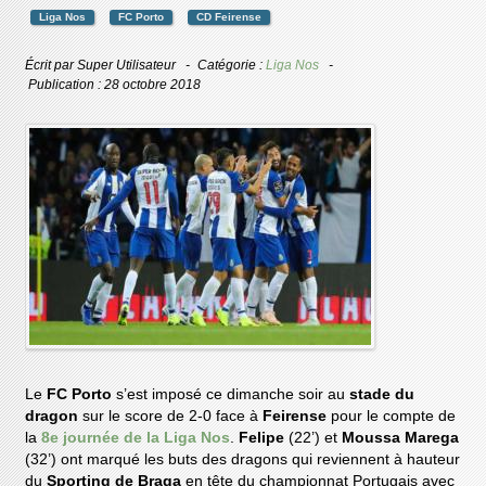
Liga Nos
FC Porto
CD Feirense
Écrit par
Super Utilisateur
Catégorie :
Liga Nos
Publication : 28 octobre 2018
Le
FC Porto
s’est imposé ce dimanche soir au
stade du
dragon
sur le score de 2-0 face à
Feirense
pour le compte de
la
8e journée de la Liga Nos
.
Felipe
(22’) et
Moussa Marega
(32’) ont marqué les buts des dragons qui reviennent à hauteur
du
Sporting de Braga
en tête du championnat Portugais avec