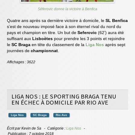
Séferovic donne la victoire à Benfica
Quatre ans après sa dernière victoire à domicile, le
SL Benfica
s’est de nouveau imposé face à son éternel rival du nord du
pays et champion en titre. Un but de
Seferovic
(62’) aura été
suffisant aux
Lisboètes
pour prendre les 3 points et rejoindre
le
SC Braga
en tête du classement de la
Liga Nos
après sept
journées de
championnat
.
Affichages : 3622
LIGA NOS : LE SPORTING BRAGA TENU
EN ÉCHEC À DOMICILE PAR RIO AVE
Liga Nos
SC Braga
Rio Ave
Écrit par
Kevin de Sa
Catégorie :
Liga Nos
Publication : 7 octobre 2018