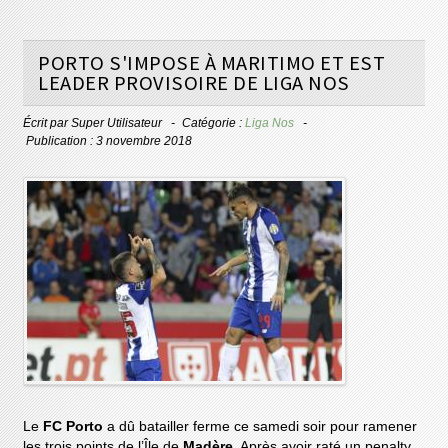
PORTO S'IMPOSE À MARITIMO ET EST
LEADER PROVISOIRE DE LIGA NOS
Écrit par
Super Utilisateur
Catégorie :
Liga Nos
Publication : 3 novembre 2018
Le
FC Porto
a dû batailler ferme ce samedi soir pour ramener
les trois points de l’Île de
Madère
. Après avoir raté un penalty