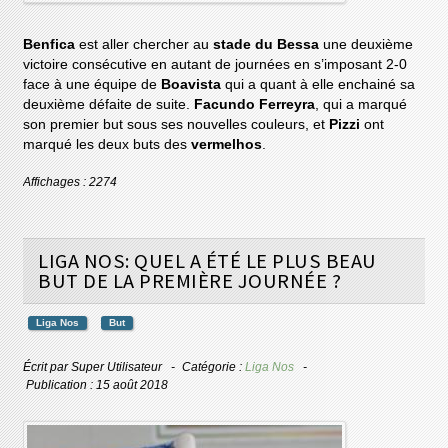
Benfica
est aller chercher au
stade du Bessa
une deuxième
victoire consécutive en autant de journées en s’imposant 2-0
face à une équipe de
Boavista
qui a quant à elle enchainé sa
deuxième défaite de suite.
Facundo Ferreyra
, qui a marqué
son premier but sous ses nouvelles couleurs, et
Pizzi
ont
marqué les deux buts des
vermelhos
.
Affichages : 2274
LIGA NOS: QUEL A ÉTÉ LE PLUS BEAU
BUT DE LA PREMIÈRE JOURNÉE ?
Liga Nos
But
Écrit par
Super Utilisateur
Catégorie :
Liga Nos
Publication : 15 août 2018