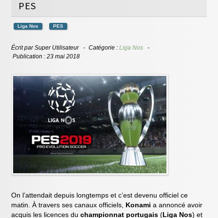
PES
Liga Nos
PES
Écrit par
Super Utilisateur
Catégorie :
Liga Nos
Publication : 23 mai 2018
On l’attendait depuis longtemps et c’est devenu officiel ce
matin. À travers ses canaux officiels,
Konami
a annoncé avoir
acquis les licences du
championnat portugais
(
Liga Nos
) et