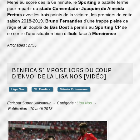
Mené au score dès la 6e minute, le
Sporting
a bataillé ferme
pour repartir du
stade Comendador Joaquim de Almeida
Freitas
avec les trois points de la victoire, les premiers de cette
saison 2018-2019.
Bruno Fernandes
d’une frappe pleine de
rage et un doublé de
Bas Dost
a permis au
Sporting CP
de
se sortir d’une situation bien difficile face à
Moreirense
.
Affichages : 2755
BENFICA S'IMPOSE LORS DU COUP
D'ENVOI DE LA LIGA NOS [VIDÉO]
Liga Nos
SL Benfica
Vitoria Guimaraes
Écrit par
Super Utilisateur
Catégorie :
Liga Nos
Publication : 10 août 2018