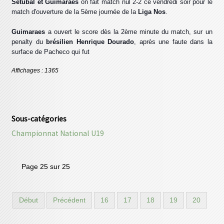
Setubal et Guimaraes
on fait match nul 2-2 ce vendredi soir pour le
match d'ouverture de la 5ème journée de la
Liga Nos
.
Guimaraes
a ouvert le score dès la 2ème minute du match, sur un
penalty du
brésilien Henrique Dourado
, après une faute dans la
surface de Pacheco qui fut
Affichages : 1365
Sous-catégories
Championnat National U19
Page 25 sur 25
Début
Précédent
16
17
18
19
20