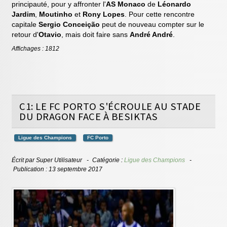
principauté, pour y affronter l'
AS Monaco
de
Léonardo
Jardim
,
Moutinho
et
Rony Lopes
. Pour cette rencontre
capitale
Sergio Conceição
peut de nouveau compter sur le
retour d'
Otavio
, mais doit faire sans
André André
.
Affichages : 1812
C1: LE FC PORTO S'ÉCROULE AU STADE
DU DRAGON FACE À BESIKTAS
Ligue des Champions
FC Porto
Écrit par
Super Utilisateur
Catégorie :
Ligue des Champions
Publication : 13 septembre 2017