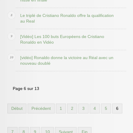
hisse en finale
Le triplé de Cristiano Ronaldo offre la qualification
au Real
[Vidéo] Les 100 buts Européens de Cristiano
Ronaldo en Vidéo
[vidéo] Ronaldo donne la victoire au Réal avec un
nouveau doublé
Page 6 sur 13
Début
Précédent
1
2
3
4
5
6
7
8
9
10
Suivant
Fin