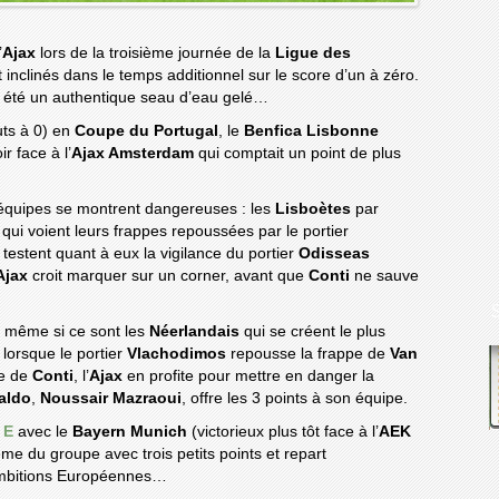
’
Ajax
lors de la troisième journée de la
Ligue des
 inclinés dans le temps additionnel sur le score d’un à zéro.
 été un authentique seau d’eau gelé…
uts à 0) en
Coupe du Portugal
, le
Benfica Lisbonne
r face à l’
Ajax Amsterdam
qui comptait un point de plus
2 équipes se montrent dangereuses : les
Lisboètes
par
qui voient leurs frappes repoussées par le portier
s
testent quant à eux la vigilance du portier
Odisseas
Ajax
croit marquer sur un corner, avant que
Conti
ne sauve
ré même si ce sont les
Néerlandais
qui se créent le plus
 lorsque le portier
Vlachodimos
repousse la frappe de
Van
ée de
Conti
, l’
Ajax
en profite pour mettre en danger la
aldo
,
Noussair Mazraoui
, offre les 3 points à son équipe.
 E
avec le
Bayern Munich
(victorieux plus tôt face à l’
AEK
ième du groupe avec trois petits points et repart
ambitions Européennes…