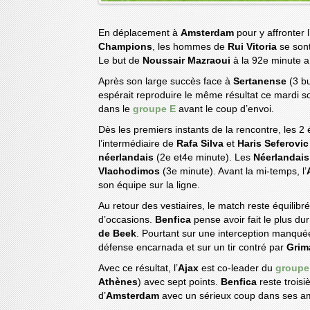
En déplacement à
Amsterdam
pour y affronter l
Champions
, les hommes de
Rui Vitoria
se sont
Le but de
Noussair Mazraoui
à la 92e minute a
Après son large succès face à
Sertanense
(3 b
espérait reproduire le même résultat ce mardi soi
dans le
groupe E
avant le coup d’envoi.
Dès les premiers instants de la rencontre, les 
l’intermédiaire de
Rafa Silva
et
Haris Seferovic
néerlandais
(2e et4e minute). Les
Néerlandai
Vlachodimos
(3e minute). Avant la mi-temps, l’
son équipe sur la ligne.
Au retour des vestiaires, le match reste équilib
d’occasions.
Benfica
pense avoir fait le plus dur
de Beek
. Pourtant sur une interception manqu
défense encarnada et sur un tir contré par
Grim
Avec ce résultat, l’
Ajax
est co-leader du
groupe
Athènes
) avec sept points.
Benfica
reste trois
d’
Amsterdam
avec un sérieux coup dans ses 