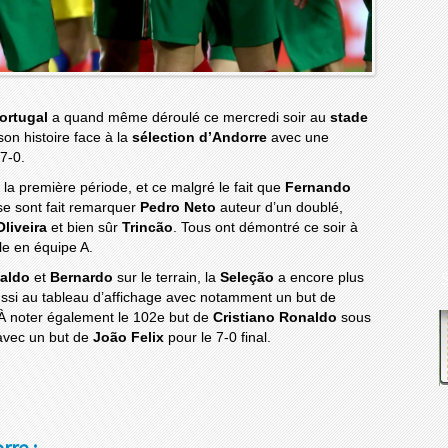
ortugal
a quand même déroulé ce mercredi soir au
stade
son histoire face à la
sélection d’Andorre
avec une
 7-0.
a première période, et ce malgré le fait que
Fernando
se sont fait remarquer
Pedro Neto
auteur d’un doublé,
Oliveira
et bien sûr
Trincão
. Tous ont démontré ce soir à
le en équipe A.
naldo
et
Bernardo
sur le terrain, la
Seleção
a encore plus
aussi au tableau d’affichage avec notamment un but de
À noter également le 102e but de
Cristiano Ronaldo
sous
 avec un but de
João Felix
pour le 7-0 final.