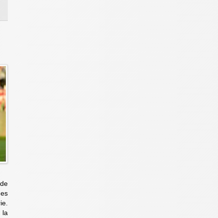
nde
des
ie.
 la