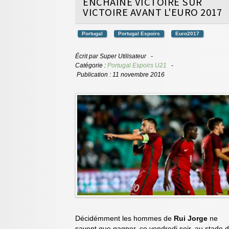
ENCHAÎNE VICTOIRE SUR
VICTOIRE AVANT L'EURO 2017
Portugal
Portugal Espoirs
Euro2017
Écrit par
Super Utilisateur
Catégorie :
Portugal Espoirs U21
Publication : 11 novembre 2016
Décidémment les hommes de
Rui Jorge
ne
savent que gagner, ce vendredi soir, au stade 