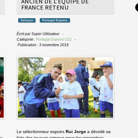
ANCIEN DE L’ÉQUIPE DE
FRANCE RETENU
Seleçao
Portugal Espoirs
Écrit par
Super Utilisateur
Catégorie :
Portugal Espoirs U21
Publication : 3 novembre 2016
Le sélectionneur espoirs
Rui Jorge
a dévoilé sa
du
liste des joueurs retenus pour les rencontres