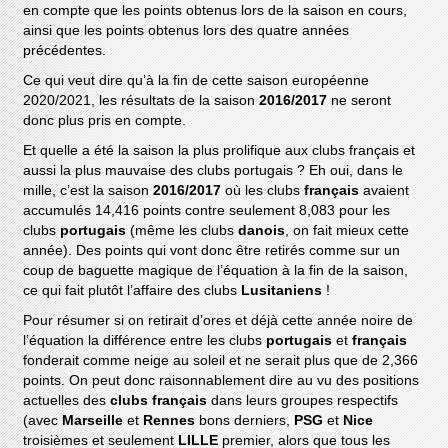
en compte que les points obtenus lors de la saison en cours,
ainsi que les points obtenus lors des quatre années
précédentes.
Ce qui veut dire qu’à la fin de cette saison européenne
2020/2021, les résultats de la saison
2016/2017
ne seront
donc plus pris en compte.
Et quelle a été la saison la plus prolifique aux clubs français et
aussi la plus mauvaise des clubs portugais ? Eh oui, dans le
mille, c’est la saison
2016/2017
où les clubs
français
avaient
accumulés 14,416 points contre seulement 8,083 pour les
clubs
portugais
(même les clubs
danois
, on fait mieux cette
année). Des points qui vont donc être retirés comme sur un
coup de baguette magique de l’équation à la fin de la saison,
ce qui fait plutôt l’affaire des clubs
Lusitaniens
!
Pour résumer si on retirait d’ores et déjà cette année noire de
l’équation la différence entre les clubs
portugais
et
français
fonderait comme neige au soleil et ne serait plus que de 2,366
points. On peut donc raisonnablement dire au vu des positions
actuelles des
clubs français
dans leurs groupes respectifs
(avec
Marseille
et
Rennes
bons derniers,
PSG
et
Nice
troisièmes et seulement
LILLE
premier, alors que tous les