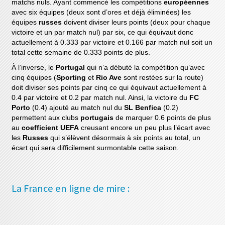
matchs nuls. Ayant commencé les compétitions
européennes
avec six équipes (deux sont d’ores et déjà éliminées) les
équipes
russes
doivent diviser leurs points (deux pour chaque
victoire et un par match nul) par six, ce qui équivaut donc
actuellement à 0.333 par victoire et 0.166 par match nul soit un
total cette semaine de 0.333 points de plus.
À l’inverse, le
Portugal
qui n’a débuté la compétition qu’avec
cinq équipes (
Sporting
et
Rio Ave
sont restées sur la route)
doit diviser ses points par cinq ce qui équivaut actuellement à
0.4 par victoire et 0.2 par match nul. Ainsi, la victoire du
FC
Porto
(0.4) ajouté au match nul du
SL Benfica
(0.2)
permettent aux clubs
portugais
de marquer 0.6 points de plus
au
coefficient UEFA
creusant encore un peu plus l’écart avec
les
Russes
qui s’élèvent désormais à six points au total, un
écart qui sera difficilement surmontable cette saison.
La France en ligne de mire :