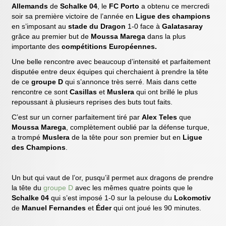
Allemands
de
Schalke
04
, le
FC Porto
a obtenu ce mercredi
soir sa première victoire de l’année en
Ligue des champions
en s’imposant au
stade du Dragon
1-0 face à
Galatasaray
grâce au premier but de
Moussa Marega
dans la plus
importante des
compétitions Européennes.
Une belle rencontre avec beaucoup d’intensité et parfaitement
disputée entre deux équipes qui cherchaient à prendre la tête
de ce
groupe D
qui s’annonce très serré. Mais dans cette
rencontre ce sont
Casillas
et
Muslera
qui ont brillé le plus
repoussant à plusieurs reprises des buts tout faits.
C’est sur un corner parfaitement tiré par
Alex Teles
que
Moussa Marega
, complètement oublié par la défense turque,
a trompé
Muslera
de la tête pour son premier but en
Ligue
des Champions
.
Un but qui vaut de l’or, pusqu’il permet aux dragons de prendre
la tête du
groupe D
avec les mêmes quatre points que le
Schalke 04
qui s’est imposé 1-0 sur la pelouse du
Lokomotiv
de
Manuel Fernandes
et
Éder
qui ont joué les 90 minutes.