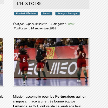
L'HISTOIRE
Football Féminin
Futsal
Seleçao Portugal
Écrit par
Super Utilisateur
Catégorie :
Futsal
Publication : 14 septembre 2018
ale
Mission accomplie pour les P
ortugaises
qui, en
s’imposant face à une très bonne équipe
Finlandaise
3-1, ont validé ce jeudi soir leur