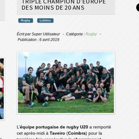
TRIPLE CHAMPION D’EUROPE
DES MOINS DE 20 ANS
Rugby
Lobitos
Écrit par
Super Utilisateur
Catégorie :
Rugby
Publication : 6 avril 2019
L’
équipe portugaise de rugby U20
a remporté
cet après-midi à
Taveiro
(
Coimbra
) pour la