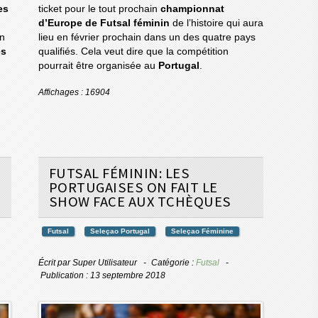
es
ticket pour le tout prochain
championnat
d’Europe de Futsal féminin
de l’histoire qui aura
en
lieu en février prochain dans un des quatre pays
es
qualifiés. Cela veut dire que la compétition
pourrait être organisée au
Portugal
.
Affichages : 16904
FUTSAL FÉMININ: LES
PORTUGAISES ON FAIT LE
SHOW FACE AUX TCHÈQUES
Futsal
Seleçao Portugal
Seleçao Féminine
Écrit par
Super Utilisateur
Catégorie :
Futsal
Publication : 13 septembre 2018