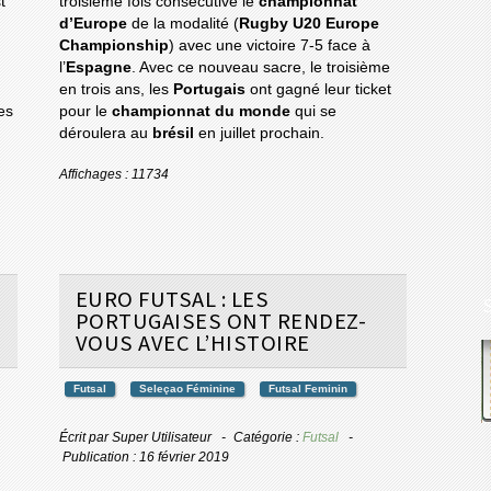
t
troisième fois consécutive le
championnat
d’Europe
de la modalité (
Rugby U20 Europe
Championship
) avec une victoire 7-5 face à
l’
Espagne
. Avec ce nouveau sacre, le troisième
en trois ans, les
Portugais
ont gagné leur ticket
es
pour le
championnat du monde
qui se
déroulera au
brésil
en juillet prochain.
Affichages : 11734
EURO FUTSAL : LES
PORTUGAISES ONT RENDEZ-
VOUS AVEC L’HISTOIRE
Futsal
Seleçao Féminine
Futsal Feminin
Écrit par
Super Utilisateur
Catégorie :
Futsal
Publication : 16 février 2019