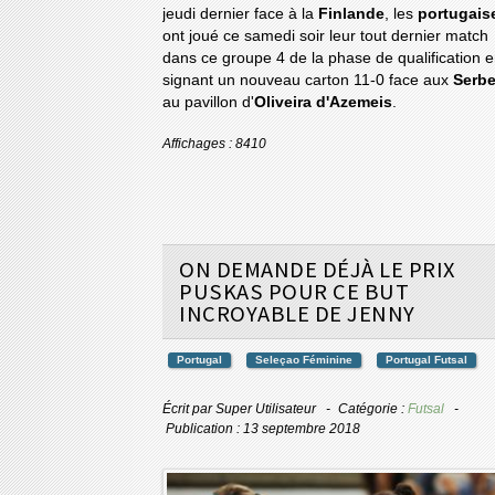
jeudi dernier face à la
Finlande
, les
portugais
ont joué ce samedi soir leur tout dernier match
dans ce groupe 4 de la phase de qualification 
signant un nouveau carton 11-0 face aux
Serb
au pavillon d'
Oliveira d'Azemeis
.
Affichages : 8410
ON DEMANDE DÉJÀ LE PRIX
PUSKAS POUR CE BUT
INCROYABLE DE JENNY
Portugal
Seleçao Féminine
Portugal Futsal
Écrit par
Super Utilisateur
Catégorie :
Futsal
Publication : 13 septembre 2018