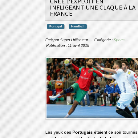
CRÉE L’EXPLOIT EN
INFLIGEANT UNE CLAQUE À LA
FRANCE
Portugal
Handball
Écrit par
Super Utilisateur
Catégorie :
Sports
Publication : 11 avril 2019
Les yeux des
Portugais
étaient ce soir tournés