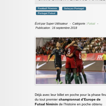
Football Féminin
Seleçao Portugal
Portugal Futsal
Écrit par
Super Utilisateur
Catégorie :
Futsal
Publication : 16 septembre 2018
Déjà avec leur billet en poche pour la phase fin
du tout premier
championnat d’Europe de
Futsal féminin
de l’histoire en poche obtenu