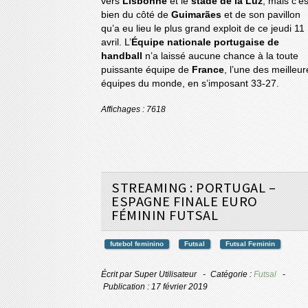
vers
Lisbonne
et le
stade de la Luz
, mais c’es
bien du côté de
Guimarães
et de son pavillon
qu’a eu lieu le plus grand exploit de ce jeudi 11
avril. L’
Équipe nationale portugaise de
handball
n’a laissé aucune chance à la toute
puissante équipe de
France
, l’une des meilleur
équipes du monde, en s’imposant 33-27.
Affichages : 7618
STREAMING : PORTUGAL –
ESPAGNE FINALE EURO
FÉMININ FUTSAL
futebol feminino
Futsal
Futsal Feminin
Écrit par
Super Utilisateur
Catégorie :
Futsal
Publication : 17 février 2019