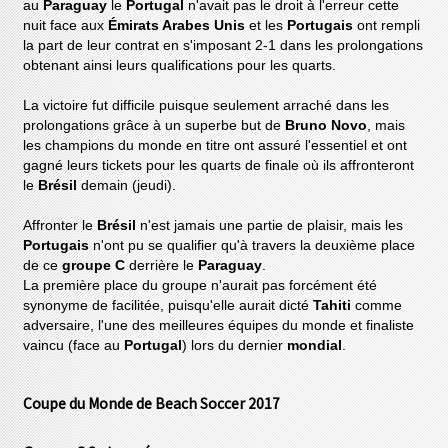
au
Paraguay
le
Portugal
n'avait pas le droit à l'erreur cette
nuit face aux
Émirats Arabes Unis
et les
Portugais
ont rempli
la part de leur contrat en s'imposant 2-1 dans les prolongations
obtenant ainsi leurs qualifications pour les quarts.
La victoire fut difficile puisque seulement arraché dans les
prolongations grâce à un superbe but de
Bruno Novo
, mais
les champions du monde en titre ont assuré l'essentiel et ont
gagné leurs tickets pour les quarts de finale où ils affronteront
le
Brésil
demain (jeudi).
Affronter le
Brésil
n'est jamais une partie de plaisir, mais les
Portugais
n'ont pu se qualifier qu'à travers la deuxième place
de ce
groupe C
derrière le
Paraguay
.
La première place du groupe n'aurait pas forcément été
synonyme de facilitée, puisqu'elle aurait dicté
Tahiti
comme
adversaire, l'une des meilleures équipes du monde et finaliste
vaincu (face au
Portugal
) lors du dernier
mondial
.
Coupe du Monde de Beach Soccer 2017