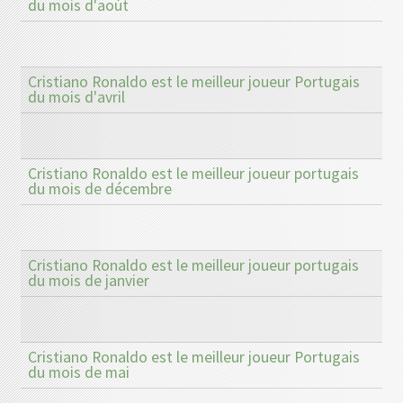
du mois d'aoùt
Cristiano Ronaldo est le meilleur joueur Portugais
du mois d'avril
Cristiano Ronaldo est le meilleur joueur portugais
du mois de décembre
Cristiano Ronaldo est le meilleur joueur portugais
du mois de janvier
Cristiano Ronaldo est le meilleur joueur Portugais
du mois de mai