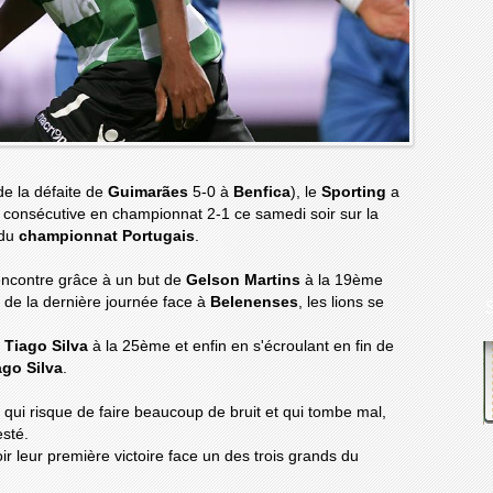
de la défaite de
Guimarães
5-0 à
Benfica
), le
Sporting
a
consécutive en championnat 2-1 ce samedi soir sur la
 du
championnat Portugais
.
encontre grâce à un but de
Gelson Martins
à la 19ème
s de la dernière journée face à
Belenenses
, les lions se
e
Tiago Silva
à la 25ème et enfin en s'écroulant en fin de
ago Silva
.
 qui risque de faire beaucoup de bruit et qui tombe mal,
esté.
ir leur première victoire face un des trois grands du