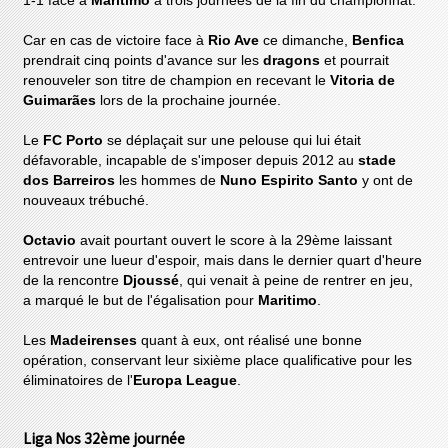
1-1 face à
Maritimo
a trois journées de la fin du championnat.
Car en cas de victoire face à
Rio Ave
ce dimanche,
Benfica
prendrait cinq points d'avance sur les
dragons
et pourrait
renouveler son titre de champion en recevant le
Vitoria de
Guimarães
lors de la prochaine journée.
Le
FC Porto
se déplaçait sur une pelouse qui lui était
défavorable, incapable de s'imposer depuis 2012 au
stade
dos Barreiros
les hommes de
Nuno Espirito Santo
y ont de
nouveaux trébuché.
Octavio
avait pourtant ouvert le score à la 29ème laissant
entrevoir une lueur d'espoir, mais dans le dernier quart d'heure
de la rencontre
Djoussé
, qui venait à peine de rentrer en jeu,
a marqué le but de l'égalisation pour
Maritimo
.
Les
Madeirenses
quant à eux, ont réalisé une bonne
opération, conservant leur sixième place qualificative pour les
éliminatoires de l'
Europa League
.
Liga Nos 32ème journée