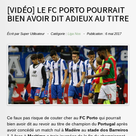
[VIDÉO] LE FC PORTO POURRAIT
BIEN AVOIR DIT ADIEUX AU TITRE
Écrit par
Super Utilisateur
Catégorie :
Liga Nos
Publication : 6 mai 2017
Ce faux pas risque de couter cher au
FC Porto
qui pourrait
bien avoir dit au revoir au titre de champion du
Portugal
après
avoir concédé un match nul à
Madère
au
stade dos Barreiros