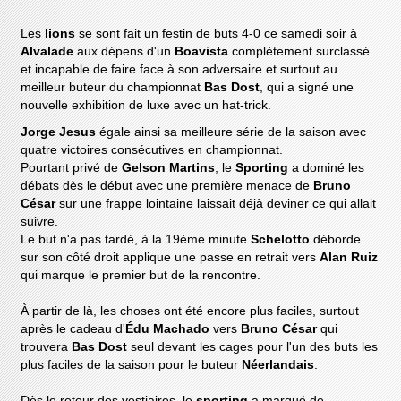
Les
lions
se sont fait un festin de buts 4-0 ce samedi soir à
Alvalade
aux dépens d'un
Boavista
complètement surclassé
et incapable de faire face à son adversaire et surtout au
meilleur buteur du championnat
Bas Dost
, qui a signé une
nouvelle exhibition de luxe avec un hat-trick.
Jorge Jesus
égale ainsi sa meilleure série de la saison avec
quatre victoires consécutives en championnat.
Pourtant privé de
Gelson Martins
, le
Sporting
a dominé les
débats dès le début avec une première menace de
Bruno
César
sur une frappe lointaine laissait déjà deviner ce qui allait
suivre.
Le but n'a pas tardé, à la 19ème minute
Schelotto
déborde
sur son côté droit applique une passe en retrait vers
Alan Ruiz
qui marque le premier but de la rencontre.
À partir de là, les choses ont été encore plus faciles, surtout
après le cadeau d'
Édu Machado
vers
Bruno César
qui
trouvera
Bas Dost
seul devant les cages pour l'un des buts les
plus faciles de la saison pour le buteur
Néerlandais
.
Dès le retour des vestiaires, le
sporting
a marqué de