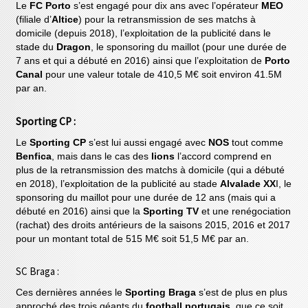
Le
FC Porto
s’est engagé pour dix ans avec l’opérateur
MEO
(filiale d’
Altice
) pour la retransmission de ses matchs à
domicile (depuis 2018), l’exploitation de la publicité dans le
stade du
Dragon
, le sponsoring du maillot (pour une durée de
7 ans et qui a débuté en 2016) ainsi que l’exploitation de
Porto
Canal
pour une valeur totale de 410,5 M€ soit environ 41.5M
par an.
Sporting CP :
Le
Sporting CP
s’est lui aussi engagé avec
NOS
tout comme
Benfica
, mais dans le cas des
lions
l’accord comprend en
plus de la retransmission des matchs à domicile (qui a débuté
en 2018), l’exploitation de la publicité au stade
Alvalade XX
I, le
sponsoring du maillot pour une durée de 12 ans (mais qui a
débuté en 2016) ainsi que la
Sporting TV
et une renégociation
(rachat) des droits antérieurs de la saisons 2015, 2016 et 2017
pour un montant total de 515 M€ soit 51,5 M€ par an.
SC Braga :
Ces dernières années le
Sporting Braga
s’est de plus en plus
approché des trois géants du
football portugais
, que ce soit