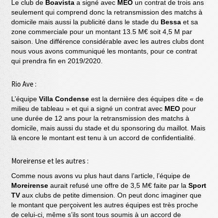
Le club de
Boavista
a signé avec
MEO
un contrat de trois ans
seulement qui comprend donc la retransmission des matchs à
domicile mais aussi la publicité dans le stade du
Bessa
et sa
zone commerciale pour un montant 13.5 M€ soit 4,5 M par
saison. Une différence considérable avec les autres clubs dont
nous vous avons communiqué les montants, pour ce contrat
qui prendra fin en 2019/2020.
Rio Ave :
L’équipe
Villa Condense
est la dernière des équipes dite « de
milieu de tableau » et qui a signé un contrat avec
MEO
pour
une durée de 12 ans pour la retransmission des matchs à
domicile, mais aussi du stade et du sponsoring du maillot. Mais
là encore le montant est tenu à un accord de confidentialité.
Moreirense et les autres :
Comme nous avons vu plus haut dans l’article, l’équipe de
Moreirense
aurait refusé une offre de 3,5 M€ faite par la
Sport
TV
aux clubs de petite dimension. On peut donc imaginer que
le montant que perçoivent les autres équipes est très proche
de celui-ci, même s’ils sont tous soumis à un accord de