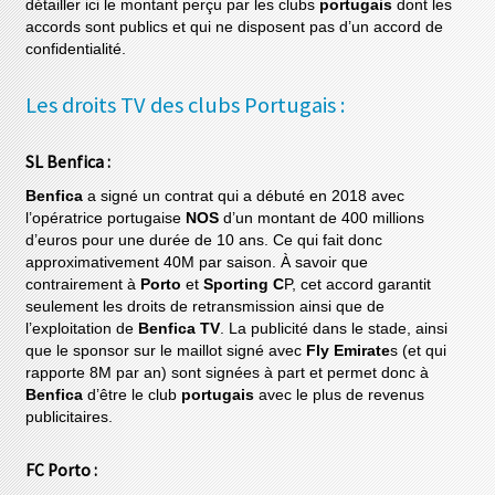
détailler ici le montant perçu par les clubs
portugais
dont les
accords sont publics et qui ne disposent pas d’un accord de
confidentialité.
Les droits TV des clubs Portugais :
SL Benfica :
Benfica
a signé un contrat qui a débuté en 2018 avec
l’opératrice portugaise
NOS
d’un montant de 400 millions
d’euros pour une durée de 10 ans. Ce qui fait donc
approximativement 40M par saison. À savoir que
contrairement à
Porto
et
Sporting C
P, cet accord garantit
seulement les droits de retransmission ainsi que de
l’exploitation de
Benfica TV
. La publicité dans le stade, ainsi
que le sponsor sur le maillot signé avec
Fly Emirate
s (et qui
rapporte 8M par an) sont signées à part et permet donc à
Benfica
d’être le club
portugais
avec le plus de revenus
publicitaires.
FC Porto :