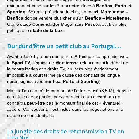
uniquement basé sur les 3 rencontres face à
Benfica
,
Porto
et
Sporting
. Selon le président du club, un match
Moreirense –
Benfica
doit se vendre plus cher qu’un
Benfica – Moreirense
.
Car le stade
Comendador Magalhaes Pessoa
est bien plus
petit que le
stade de la Luz
.
Dur dur d’être un petit club au Portugal…
Ayant refusé il y a peu une offre d’
Altice
par compromis avec
la
Sport TV
, l’équipe de
Moreirense
relance ainsi le débat de
la centralisation des droits TV, qui sera bien évidemment
impossible à court terme (à cause des contrats de longue
durée signés avec
Benfica
,
Porto
et
Sporting
).
Mais si l’on connaît le montant de l’offre refusé (3,5 M), dans le
cas où les deux parties parviendraient à un accord, on ne
connaîtra peut-être pas le montant final de cet « éventuel »
accord. Car souvent, il est inclus dans les négociations une
clause de confidentialité.
La jungle des droits de retransmission TV en
Liga Nos