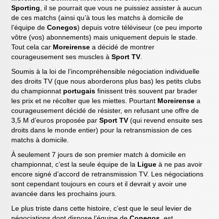
Sporting
, il se pourrait que vous ne puissiez assister à aucun
de ces matchs (ainsi qu’à tous les matchs à domicile de
l’équipe de
Conegos
) depuis votre téléviseur (ce peu importe
vôtre (vos) abonnements) mais uniquement depuis le stade.
Tout cela car
Moreirense
a décidé de montrer
courageusement ses muscles à
Sport TV
.
Soumis à la loi de l’incompréhensible négociation individuelle
des droits TV (que nous aborderons plus bas) les petits clubs
du championnat
portugais
finissent très souvent par brader
les prix et ne récolter que les miettes. Pourtant
Moreirense
a
courageusement décidé de résister, en refusant une offre de
3,5 M d’euros proposée par
Sport TV
(qui revend ensuite ses
droits dans le monde entier) pour la retransmission de ces
matchs à domicile.
À seulement 7 jours de son premier match à domicile en
championnat, c’est la seule équipe de la
Ligue
à ne pas avoir
encore signé d’accord de retransmission TV. Les négociations
sont cependant toujours en cours et il devrait y avoir une
avancée dans les prochains jours.
Le plus triste dans cette histoire, c’est que le seul levier de
négociations dont dispose l’équipe de
Conegos
, est