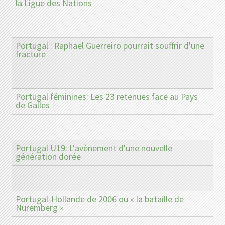
la Ligue des Nations
Portugal : Raphael Guerreiro pourrait souffrir d'une
fracture
Portugal féminines: Les 23 retenues face au Pays
de Galles
Portugal U19: L'avènement d'une nouvelle
génération dorée
Portugal-Hollande de 2006 ou « la bataille de
Nuremberg »